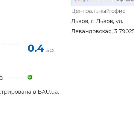
ельная химия
Кирпич, цемент, бето
щебень и др.
Центральный офис
ельные, ремонтные
Работа в строительс
Львов, г. Львов, ул.
Резюме
Левандовская, 3 7902
0.4
из 10
a
трирована в BAU.ua.