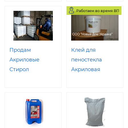
Idrostuk 2 кг
Работаем во время ВП
Продам
Клей для
Акриловые
пеностекла
Стирол
Акриловая
Акриловые
Мастика АК-360
Дисперсии Клей
для
мпт 0 сырье для
приклеивания
СЛК
пеностекла