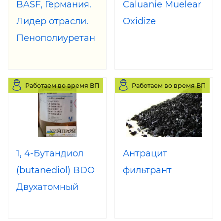
BASF, Германия.
Caluanie Muelear
Лидер отрасли.
Oxidize
Пенополиуретан
жесткий.
Напыление ППУ
Работаем во время ВП
Работаем во время ВП
ПРОФИТ
1, 4-Бутандиол
Антрацит
(butanediol) BDO
фильтрант
Двухатомный
спирт