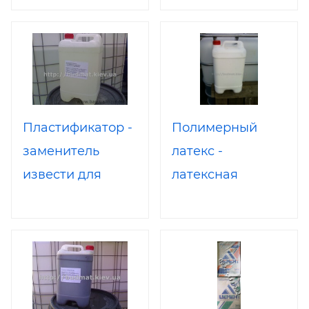
полов
стяжек, теплых
полов,
пенобетона
Пластификатор -
Полимерный
заменитель
латекс -
извести для
латексная
улучшения
добавка в бетон
характеристик
и растворы для
кладочных и
устройства
штукатурных
теплых и
растворов
промышленных