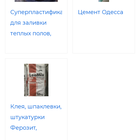
полов
Суперпластификатор
Цемент Одесса
для заливки
теплых полов,
устройства
стяжек,
фундаментов.
Уменьшает
требуемое кол-
во воды.
Клея, шпаклевки,
Стабилизирует
штукатурки
процесс
Ферозит,
гидратации.Повышает
Полимин,
водонепроницаемость