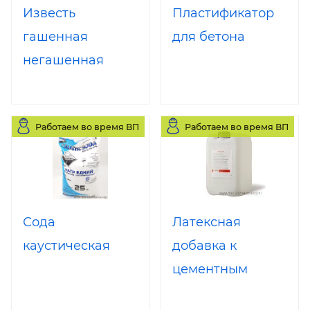
Известь
Пластификатор
гашенная
для бетона
негашенная
Работаем во время ВП
Работаем во время ВП
Сода
Латексная
каустическая
добавка к
цементным
затиркам