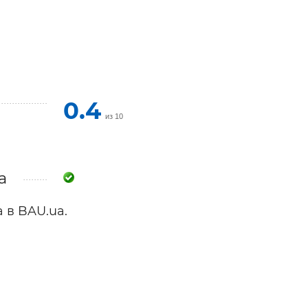
ельная химия
Кирпич, цемент, бето
щебень и др.
ельные, ремонтные
Работа в строительс
Резюме
0.4
из 10
a
 в BAU.ua.