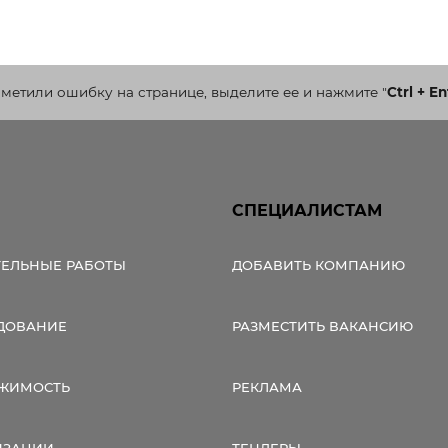
ельная химия
Кирпич, цемент, бето
щебень и др.
ельные, ремонтные
Работа в строительс
Резюме
аметили ошибку на странице, выделите ее и нажмите
"
Ctrl + En
СПЕЦИАЛИСТАМ
ТЕЛЬНЫЕ РАБОТЫ
ДОБАВИТЬ КОМПАНИЮ
ДОВАНИЕ
РАЗМЕСТИТЬ ВАКАНСИЮ
ЖИМОСТЬ
РЕКЛАМА