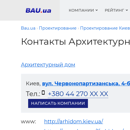
КОМПАНИИ
РЕЙТИНГ
Bau.ua
Проектирование
Проектирование Киев
Контакты Архитектур
Окна
Строит
Сантех
Трубы, 
Видео 
армату
Материа
Инстру
Катало
Архитектурный дом
пенобло
Электр
Сыпучи
Проект
Объявл
песок, ц
Краски,
Мебель
Медиа
Рейтин
Кровел
Отопле
Киев,
вул. Червонопартизанська, 4-б,
Теплои
Тел.:
+380 44 270 XX XX
матери
Кондиц
НАПИСАТЬ КОМПАНИИ
Краски,
Отдело
Строит
Окна и
www:
http://arhidom.kiev.ua/