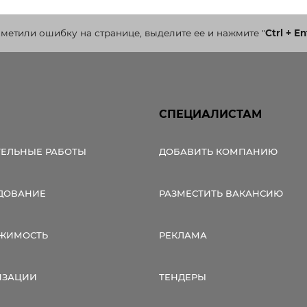
ельная химия
Кирпич, цемент, бето
щебень и др.
аметили ошибку на странице, выделите ее и нажмите
"
Ctrl + En
ельные, ремонтные
Работа в строительс
Резюме
СПЕЦИАЛИСТАМ
ТЕЛЬНЫЕ РАБОТЫ
ДОБАВИТЬ КОМПАНИЮ
ДОВАНИЕ
РАЗМЕСТИТЬ ВАКАНСИЮ
ЖИМОСТЬ
РЕКЛАМА
ИЗАЦИИ
ТЕНДЕРЫ