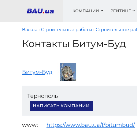
КОМПАНИИ
РЕЙТИНГ
Bau.ua
Строительные работы
Строительные ра
Контакты Битум-Буд
Окна
Строит
Сантех
Трубы, 
Видео 
армату
Материа
Инстру
Катало
пенобло
Электр
Сыпучи
Проект
Объявл
Битум-Буд
песок, ц
Краски,
Мебель
Медиа
Рейтин
Кровел
Отопле
Теплои
Тернополь
матери
Кондиц
НАПИСАТЬ КОМПАНИИ
Краски,
Отдело
Строит
Окна и
www:
https://www.bau.ua/f/bitumbud/