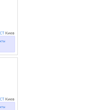
н,
тве —
СТ
Киев
кты
СТ
Киев
кты