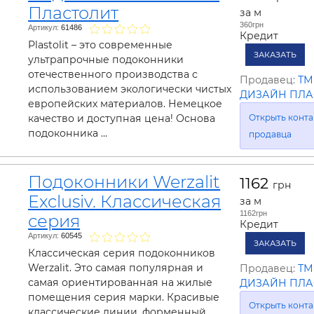
ельная химия
Кирпич, цемент, бето
Пластолит
за м
щебень и др.
360грн
Артикул:
61486
Кредит
ельные, ремонтные
Работа в строительс
Plastolit – это современные
Резюме
ЗАКАЗАТЬ
ультрапрочные подоконники
отечественного производства с
Продавец:
ТМ
использованием экологически чистых
ДИЗАЙН ПЛА
европейских материалов. Немецкое
Открыть конта
качество и доступная цена! Основа
подоконника …
продавца
Подоконники Werzalit
1162
грн
Exclusiv. Классическая
за м
1162грн
серия
Кредит
Артикул:
60545
ЗАКАЗАТЬ
Классическая серия подоконников
Werzalit. Это самая популярная и
Продавец:
ТМ
самая ориентированная на жилые
ДИЗАЙН ПЛА
помещения серия марки. Красивые
Открыть конта
классические линии, форменный