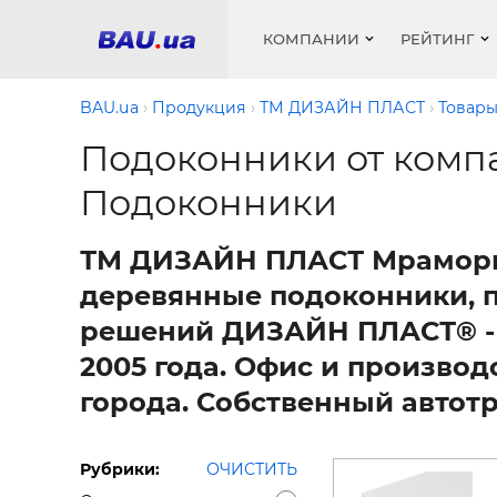
КОМПАНИИ
РЕЙТИНГ
BAU.ua
Продукция
ТМ ДИЗАЙН ПЛАСТ
Товар
Подоконники от ком
Окна
Строит
Сантех
Трубы, 
Видео 
Подоконники
армату
Материа
Инстру
Катало
пенобло
Электр
Сыпучи
ТМ ДИЗАЙН ПЛАСТ Мраморн
Проект
Объявл
песок, ц
Краски,
Мебель
деревянные подоконники, 
Медиа
Рейтин
Кровел
Отопле
решений ДИЗАЙН ПЛАСТ® - 
2005 года. Офис и произво
Окна
Кондиц
города. Собственный автот
Краски,
Отдело
Строит
Окна и
Рубрики:
ОЧИСТИТЬ