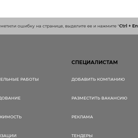
ельная химия
Кирпич, цемент, бето
щебень и др.
ельные, ремонтные
Работа в строительс
Резюме
аметили ошибку на странице, выделите ее и нажмите
"
Ctrl + En
СПЕЦИАЛИСТАМ
ТЕЛЬНЫЕ РАБОТЫ
ДОБАВИТЬ КОМПАНИЮ
ДОВАНИЕ
РАЗМЕСТИТЬ ВАКАНСИЮ
ЖИМОСТЬ
РЕКЛАМА
ИЗАЦИИ
ТЕНДЕРЫ