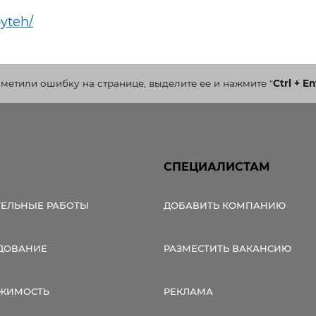
ельная химия
Кирпич, цемент, бето
щебень и др.
yteh/
ельные, ремонтные
Работа в строительс
Резюме
аметили ошибку на странице, выделите ее и нажмите
"
Ctrl + En
СПЕЦИАЛИСТАМ
ТЕЛЬНЫЕ РАБОТЫ
ДОБАВИТЬ КОМПАНИЮ
ДОВАНИЕ
РАЗМЕСТИТЬ ВАКАНСИЮ
ЖИМОСТЬ
РЕКЛАМА