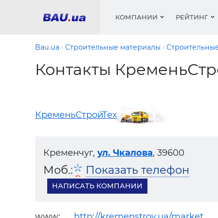
КОМПАНИИ
РЕЙТИНГ
Bau.ua
Строительные материалы
Строительные
Контакты КременьСтр
Окна
Строит
Сантех
Трубы, 
Видео 
армату
Материа
Инстру
Катало
пенобло
Электр
Сыпучи
Проект
Объявл
КременьСтройТех
песок, ц
Краски,
Мебель
Медиа
Рейтин
Кровел
Отопле
Теплои
Кременчуг,
ул. Чкалова
, 39600
матери
Кондиц
Моб.:
Показать телефон
Краски,
Отдело
НАПИСАТЬ КОМПАНИИ
Строит
Окна и
www:
http://kremenstroy.ua/market