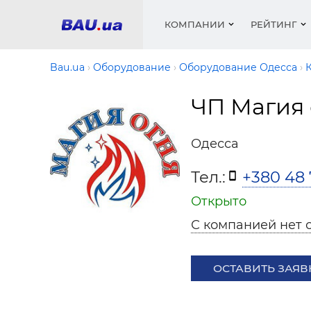
КОМПАНИИ
РЕЙТИНГ
Bau.ua
Оборудование
Оборудование Одесса
ЧП Магия 
Окна
Строит
Сантех
Трубы, 
Видео 
армату
Материа
Инстру
Катало
Одесса
пенобло
Электр
Сыпучи
Проект
Объявл
песок, ц
Тел.:
+380 48 
Краски,
Мебель
Медиа
Рейтин
Кровел
Отопле
Открыто
Теплои
С компанией нет 
матери
Кондиц
Краски,
Отдело
ОСТАВИТЬ ЗАЯВ
Строит
Окна и