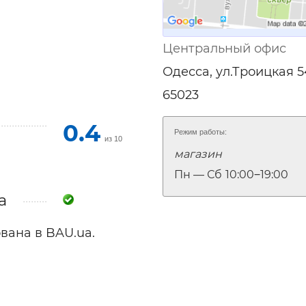
ельная химия
Кирпич, цемент, бето
щебень и др.
ельные, ремонтные
Работа в строительс
Центральный офис
Резюме
Одесса, ул.Троицкая 5
65023
0.4
Режим работы:
из 10
магазин
Пн — Сб
10:00‒19:00
a
вана в BAU.ua.