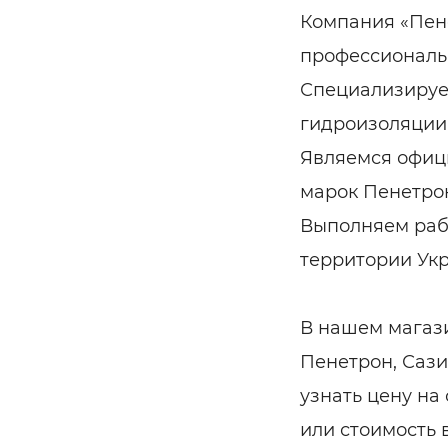
Строит
Компания «Пен
профессиональ
Строит
услуги
Специализируе
гидроизоляции
Являемся офиц
марок Пенетрон,
Выполняем раб
территории Ук
В нашем магаз
Пенетрон, Сази
узнать цену на
или стоимость 