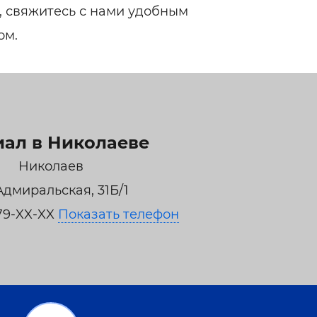
, свяжитесь с нами удобным
ом.
ал в Николаеве
Николаев
 Адмиральская, 31Б/1
79-XX-XX
Показать телефон