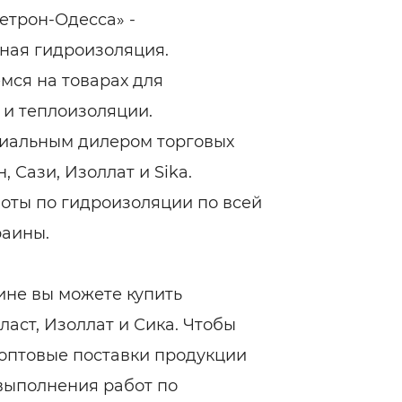
ельная химия
Кирпич, цемент, бето
етрон-Одесса» -
щебень и др.
ная гидроизоляция.
ельные, ремонтные
Работа в строительс
Резюме
мся на товарах для
 и теплоизоляции.
иальным дилером торговых
 Сази, Изоллат и Sika.
оты по гидроизоляции по всей
раины.
ине вы можете купить
ласт, Изоллат и Сика. Чтобы
 оптовые поставки продукции
выполнения работ по