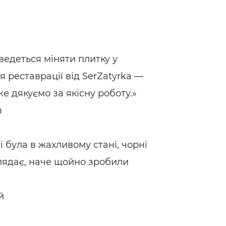
в
ведеться міняти плитку у
ля реставрації від SerZatyrka —
же дякуємо за якісну роботу.»
в
і була в жахливому стані, чорні
лядає, наче щойно зробили
й