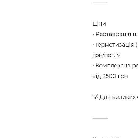
⸻
Ціни
• Реставрація ш
• Герметизація 
грн/пог. м
• Комплексна р
від 2500 грн
💡 Для великих 
⸻