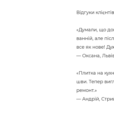
Відгуки клієнті
«Думали, що до
ванній, але піс
все як нове! Ду
— Оксана, Льві
«Плитка на кухн
шви. Тепер виг
ремонт.»
— Андрій, Стри