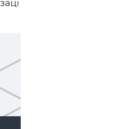
заці
н,
тве —