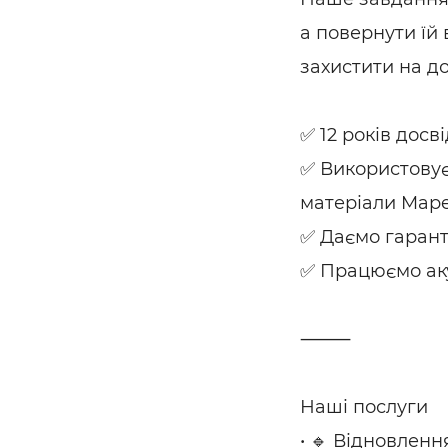
а повернути їй 
захистити на до
✅ 12 років досв
✅ Використовує
матеріали Mapei
✅ Даємо гарант
✅ Працюємо аку
⸻
Наші послуги
• 🔹 Відновлен