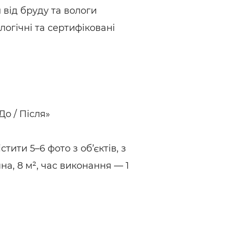
від бруду та вологи
логічні та сертифіковані
До / Після»
стити 5–6 фото з об’єктів, з
а, 8 м², час виконання — 1