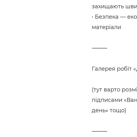
захищають шви 
• Безпека — еко
матеріали
⸻
Галерея робіт «
(тут варто розмі
підписами «Ванн
день» тощо)
⸻