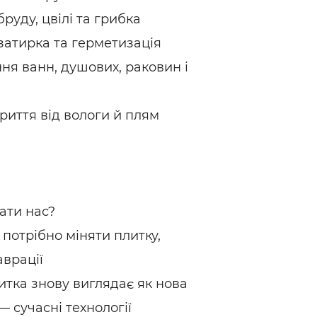
бруду, цвілі та грибка
езатирка та герметизація
ння ванн, душових, раковин і
криття від вологи й плям
ати нас?
 потрібно міняти плитку,
аврації
итка знову виглядає як нова
 — сучасні технології