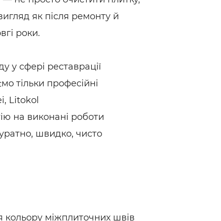
вигляд як після ремонту й
вгі роки.
іду у сфері реставрації
мо тільки професійні
, Litokol
ію на виконані роботи
ратно, швидко, чисто
ня кольору міжплиточних швів