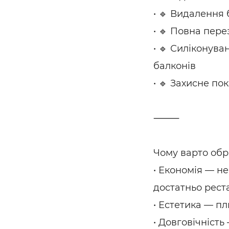
• 🔹 Видалення 
• 🔹 Повна пер
• 🔹 Силіконува
балконів
• 🔹 Захисне по
⸻
Чому варто обр
• Економія — не
достатньо рест
• Естетика — пл
• Довговічність