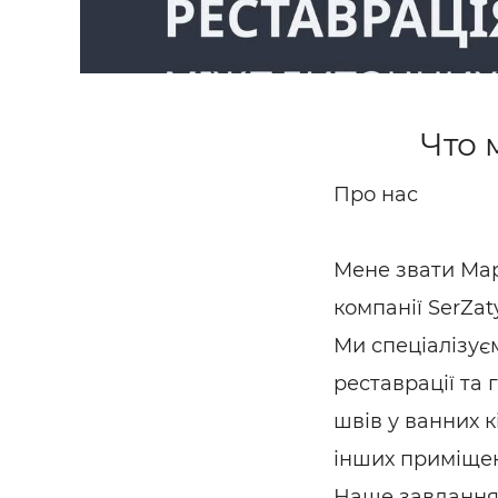
Что 
Про нас
Мене звати Мар
компанії SerZat
Ми спеціалізує
реставрації та
швів у ванних к
інших приміще
Наше завдання 