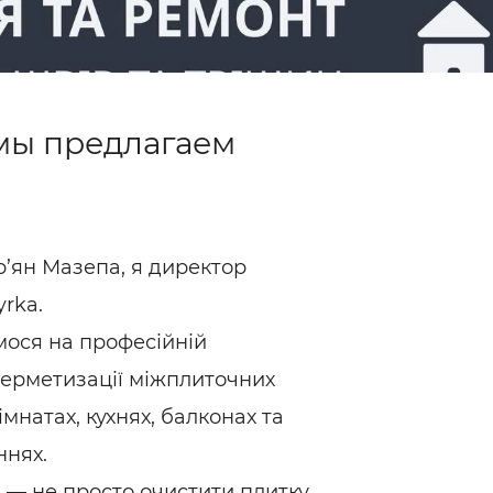
мы предлагаем
’ян Мазепа, я директор
yrka.
мося на професійній
 герметизації міжплиточних
імнатах, кухнях, балконах та
ннях.
— не просто очистити плитку,