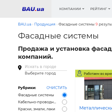
КОМПАНИИ
РЕЙТИНГ
BAU.ua
Продукция
Фасадные системы
9
резуль
Фасадные системы
Окна
Строит
Сантех
Трубы, 
Видео 
Продажа и установка фасад
армату
Материа
Инстру
Катало
компаний.
пенобло
Электр
Сыпучи
Проект
Объявл
песок, ц
Краски,
Мебель
Медиа
Рейтин
Искать в городе
Кровел
Отопле
Выберите город
Работаем во вре
Теплои
матери
Кондиц
Рубрики:
ОЧИСТИТЬ
Краски,
Отдело
Фасадные системы
Строит
Окна и
Кабельно-проводниковая продукция
Металлическ
Краски, эмали, лаки