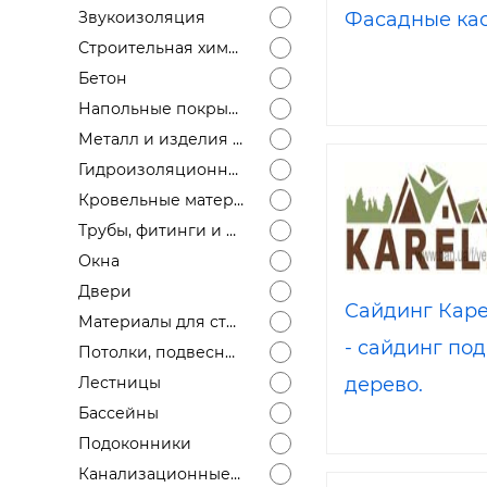
Строит
Фасадные ка
Звукоизоляция
Строительная химия
Строит
Бетон
услуги
Напольные покрытия
Металл и изделия из металла
Гидроизоляционные материалы
Кровельные материалы
Трубы, фитинги и запорная арматура
Окна
Двери
Сайдинг Кар
Материалы для стен - кирпич, пеноблоки...
- сайдинг под
Потолки, подвесные, натяжные...
дерево.
Лестницы
Бассейны
Подоконники
Канализационные системы, трубы