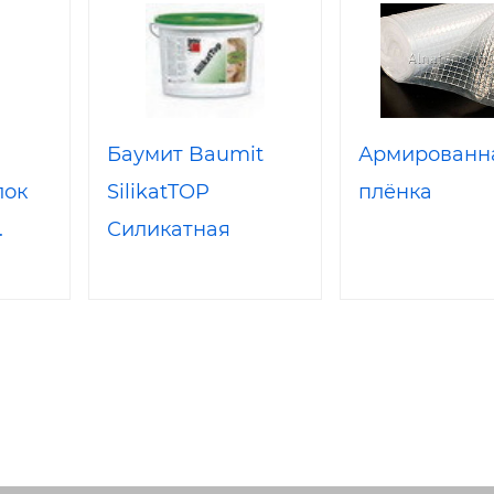
Баумит Baumit
Армированн
лок
SilikatTOP
плёнка
.
Силикатная
декоративная
штукатурка