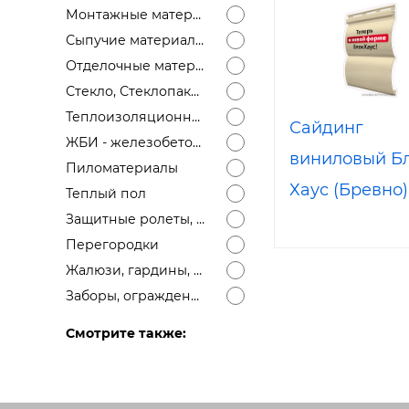
Монтажные материалы, крепеж
Сыпучие материалы, щебень, песок, цемент...
Отделочные материалы
Стекло, Стеклопакеты
Теплоизоляционные материалы
Сайдинг
ЖБИ - железобетонные изделия
виниловый Б
Пиломатериалы
Хаус (Бревно)
Теплый пол
Защитные ролеты, секционные ворота
Перегородки
Жалюзи, гардины, маркизы
Заборы, ограждения, заборные сетки, поручни
Смотрите также: