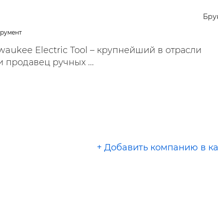
ельная химия
Кирпич, цемент, бето
щебень и др.
Бру
ельные, ремонтные
Работа в строительс
трумент
Резюме
aukee Electric Tool – крупнейший в отрасли
 продавец ручных ...
+ Добавить компанию в к