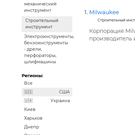
Строит
механический
инструмент
Milwaukee
Строит
Строительный инс
Строительный
услуги
инструмент
Корпорация Milw
Электроинструменты,
производитель и
бензоинструменты
- дрели,
перфораторы,
шлифмашины
Регионы:
Все
США
Украина
Киев
Харьков
Днепр