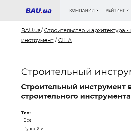
КОМПАНИИ
РЕЙТИНГ
BAU.ua
/
Строительство и архитектура -
инструмент
/
США
Окна
Строит
Сантех
Трубы, 
Видео 
армату
Материа
Инстру
Катало
пенобло
Электр
Сыпучи
Проект
Объявл
Строительный инстру
песок, ц
Краски,
Мебель
Медиа
Рейтин
Кровел
Отопле
Строительный инструмент 
Теплои
строительного инструмента
матери
Кондиц
Краски,
Отдело
Тип:
Строит
Окна и
Все
Ручной и