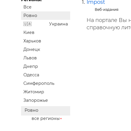
Impost
Строит
Все
Веб-издания
Ровно
Строит
На портале Вы н
услуги
Украина
справочную лите
Киев
Харьков
Донецк
Львов
Днепр
Одесса
Симферополь
Житомир
Запорожье
Ровно
все регионы