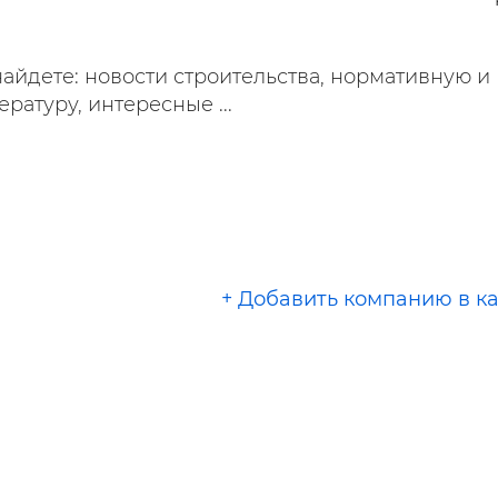
ельная химия
Кирпич, цемент, бето
щебень и др.
ельные, ремонтные
Работа в строительс
айдете: новости строительства, нормативную и
Резюме
ратуру, интересные ...
+ Добавить компанию в к