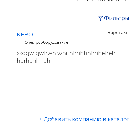
Фильтры
Варегем
KEBO
Электрооборудование
xxdgw gwhwh whr hhhhhhhhheheh
herhehh reh
+ Добавить компанию в каталог