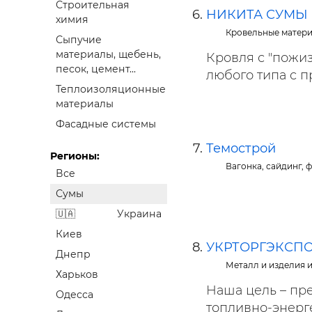
Строительная
НИКИТА СУМЫ
химия
Кровельные матер
Сыпучие
материалы, щебень,
Кровля с "пожи
песок, цемент...
любого типа с 
Теплоизоляционные
материалы
Фасадные системы
Темострой
Регионы:
Вагонка, сайдинг, 
Все
Сумы
Украина
Киев
УКРТОРГЭКСП
Днепр
Металл и изделия 
Харьков
Наша цель – пр
Одесса
топливно-энерге