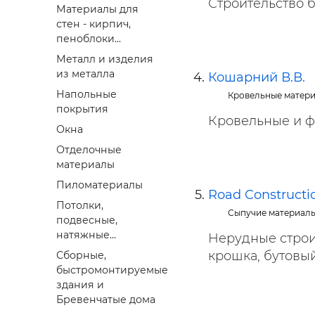
Строительство 
Материалы для
стен - кирпич,
пеноблоки...
Металл и изделия
из металла
Кошарний В.В.
Напольные
Кровельные матер
покрытия
Кровельные и ф
Окна
Отделочные
материалы
Пиломатериалы
Road Constructi
Потолки,
Сыпучие материалы,
подвесные,
натяжные...
Нерудные строи
крошка, бутовый 
Сборные,
быстромонтируемые
здания и
Бревенчатые дома