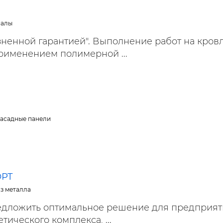
иалы
зненной гарантией". Выполнение работ на кров
применением полимерной ...
фасадные панели
ОРТ
из металла
едложить оптимальное решение для предприя
тического комплекса, ...