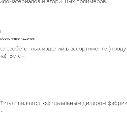
иломатериалов и вторичных полимеров.
я
зобетонные изделия
елезобетонных изделий в ассортименте (проду
). Бетон.
"Титул" является офицыальным дилером фабри
..