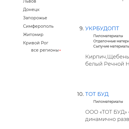
Львов
Донецк
Запорожье
Симферополь
УКРБУДОПТ
Житомир
Пиломатериалы
Отделочные матер
Кривой Рог
Сыпучие материалы,
все регионы
Кирпич,Щебень,
белый Речной На
ТОТ БУД
Пиломатериалы
ООО «ТОТ БУД» с
динамично разв