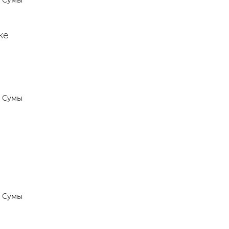
Сумы
н,
тве —
ке
Сумы
Сумы