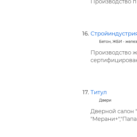
Производство п
Стройиндустри
Бетон, ЖБИ - желе
Производство ж
сертифицирована
Титул
Двери
Дверной салон 
"Мерани+","Папа .