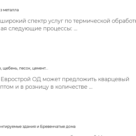
ельная химия
Кирпич, цемент, бето
щебень и др.
из металла
ельные, ремонтные
Работа в строительс
широкий спектр услуг по термической обработ
Резюме
ая следующие процессы: ...
 щебень, песок, цемент...
 Еврострой ОД может предложить кварцевый
птом и в розницу в количестве ...
а
нтируемые здания и Бревенчатые дома