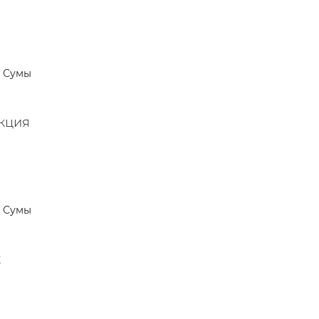
Сумы
кция
Сумы
к