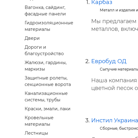
Карбаз
Строит
Вагонка, сайдинг,
Металл и изделия 
фасадные панели
Строит
Мы предлагаем 
Гидроизоляционные
услуги
металлов, включ
материалы
Двери
Дороги и
благоустройство
Евробуд ОД
Жалюзи, гардины,
маркизы
Сыпучие материалы,
Защитные ролеты,
Наша компания
секционные ворота
цветной песок о
Канализационные
системы, трубы
Краски, эмали, лаки
Кровельные
Инстил Украин
материалы
Сборные, быстромо
Лестницы