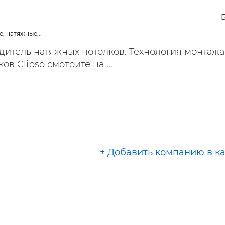
ельная химия
Кирпич, цемент, бето
щебень и др.
ельные, ремонтные
Работа в строительс
, натяжные...
Резюме
одитель натяжных потолков. Технология монтажа
в Clipso смотрите на ...
+ Добавить компанию в к