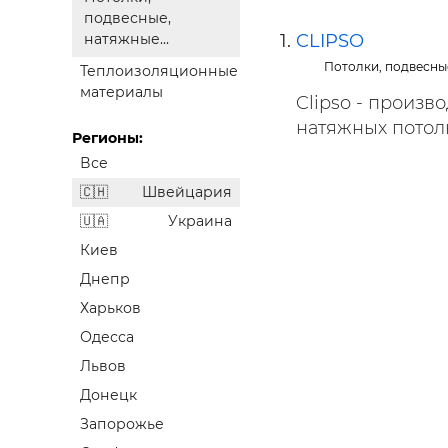
Строит
подвесные,
CLIPSO
натяжные...
Строит
Потолки, подвесные
Теплоизоляционные
услуги
материалы
Clipso - произв
натяжных потолко
Регионы:
Все
Швейцария
Украина
Киев
Днепр
Харьков
Одесса
Львов
Донецк
Запорожье