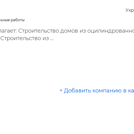
ельная химия
Кирпич, цемент, бето
щебень и др.
Укр
ельные, ремонтные
Работа в строительс
льные работы
Резюме
агает: Строительство домов из оцилиндрованно
Строительство из ...
+ Добавить компанию в к