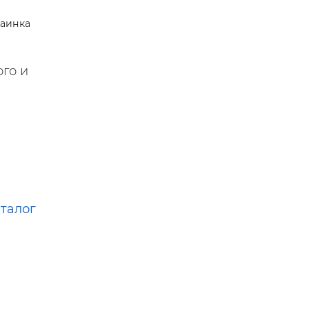
н,
аинка
тве —
го и
аталог