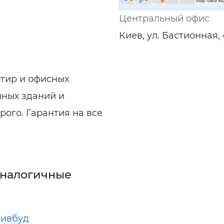
ельная химия
Кирпич, цемент, бето
щебень и др.
Центральный офис
ельные, ремонтные
Работа в строительс
Киев, ул. Бастионная, 4
Резюме
ртир и офисных
ных зданий и
рого. Гарантия на все
аналогичные
зивбуд