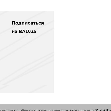
Подписаться
на BAU.ua
аметили ошибку на странице, выделите ее и нажмите
"
Ctrl + En