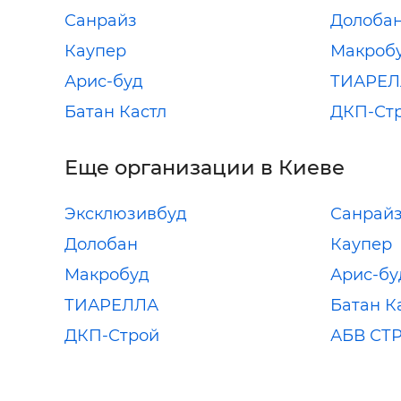
Санрайз
Долоба
Каупер
Макроб
Арис-буд
ТИАРЕЛ
Батан Кастл
ДКП-Ст
Еще организации в Киеве
Эксклюзивбуд
Санрай
Долобан
Каупер
Макробуд
Арис-бу
ТИАРЕЛЛА
Батан К
ДКП-Строй
АБВ СТ