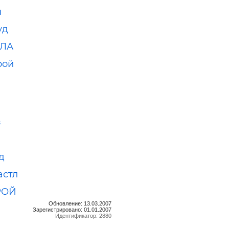
н
уд
ЛА
рой
з
д
астл
РОЙ
Обновление: 13.03.2007
Зарегистрировано: 01.01.2007
Идентификатор: 2880