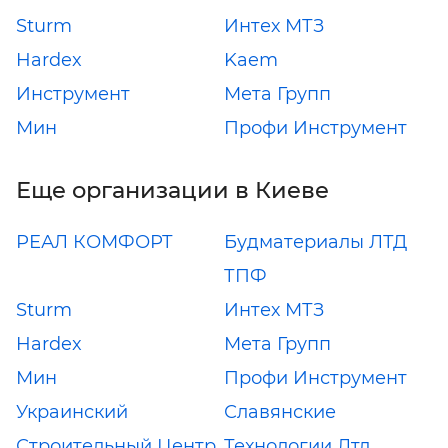
Sturm
Интех МТЗ
Hardex
Kaem
Инструмент
Мета Групп
Мин
Профи Инструмент
Еще организации в Киеве
РЕАЛ КОМФОРТ
Будматериалы ЛТД
ТПФ
Sturm
Интех МТЗ
Hardex
Мета Групп
Мин
Профи Инструмент
Украинский
Славянские
Строительный Центр
Технологии Лтд