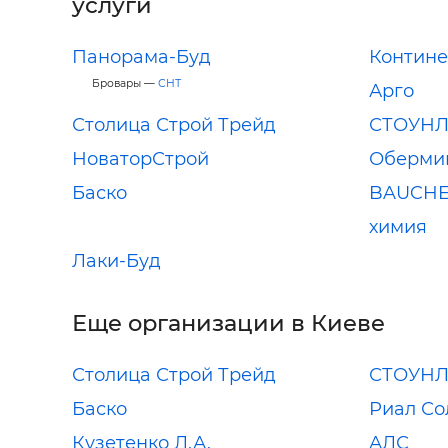
услуги
Панорама-Буд
Контине
Бровары —
СНТ
Арго
Столица Строй Трейд
СТОУНЛ
НоваторСтрой
Оберми
Баско
BAUCHE
химия
Лаки-Буд
Еще организации в Киеве
Столица Строй Трейд
СТОУНЛ
Баско
Риал С
Кузетенко Л.А.
АЛС