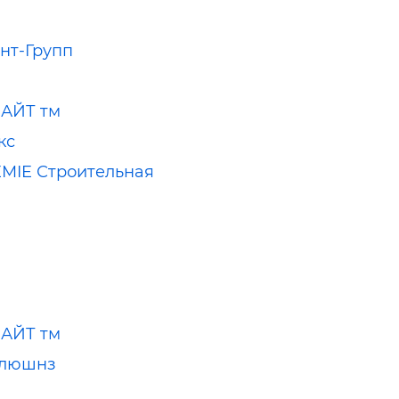
нт-Групп
АЙТ тм
кс
MIE Строительная
АЙТ тм
олюшнз