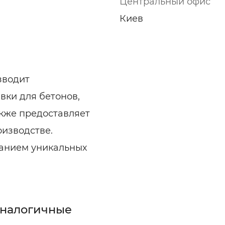
Центральный офис
ельная химия
Кирпич, цемент, бето
щебень и др.
Киев
ельные, ремонтные
Работа в строительс
Резюме
зводит
ки для бетонов,
акже предоставляет
оизводстве.
ванием уникальных
аналогичные