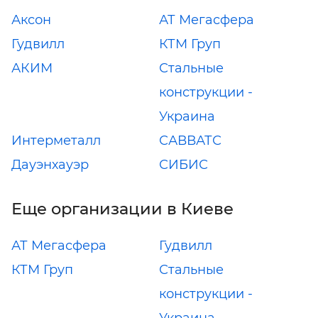
Аксон
АТ Мегасфера
Гудвилл
КТМ Груп
АКИМ
Стальные
конструкции -
Украина
Интерметалл
САВВАТС
Дауэнхауэр
СИБИС
Еще организации в Киеве
АТ Мегасфера
Гудвилл
КТМ Груп
Стальные
конструкции -
Украина