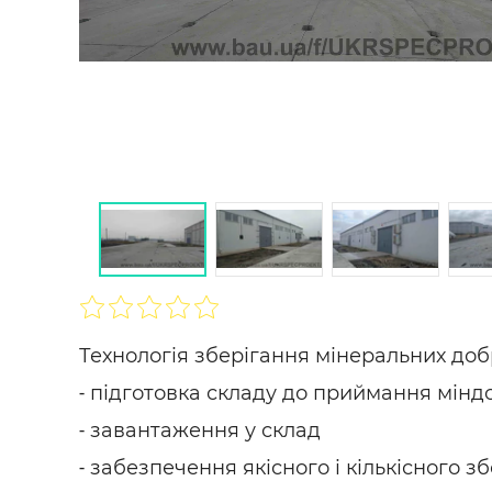
Строит
Строит
услуги
SHARE
ПОДПИСАТЬСЯ
Технологія зберігання мінеральних добр
˗ підготовка складу до приймання мін
˗ завантаження у склад
˗ забезпечення якісного і кількісного з