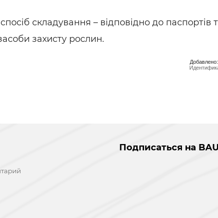
 спосіб складування – відповідно до паспортів 
засоби захисту рослин.
Добавлено:
Идентифика
Подписаться на BAU
нтарий