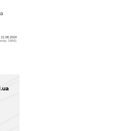
та
 21.08.2024
тор: 14641
.ua