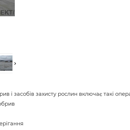
ельная химия
Кирпич, цемент, бето
щебень и др.
ельные, ремонтные
Работа в строительс
Резюме
ив і засобів захисту рослин включає такі опера
добрив
берігання