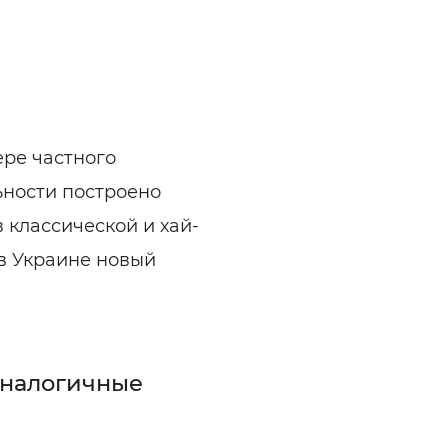
ельная химия
Кирпич, цемент, бето
щебень и др.
ельные, ремонтные
Работа в строительс
Резюме
ере частного
ьности построено
 классической и хай-
 в Украине новый
аналогичные