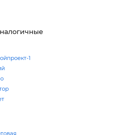
аналогичные
ойпроект-1
ий
io
тор
ет
ртовая