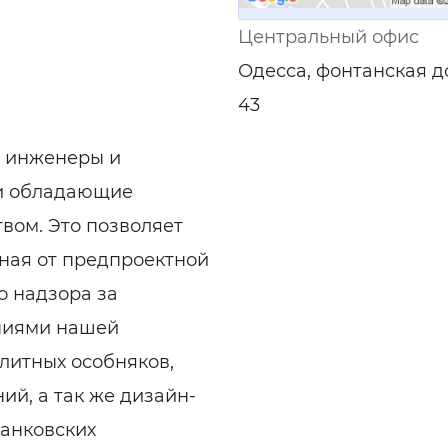
ельная химия
Кирпич, цемент, бето
щебень и др.
Центральный офис
ельные, ремонтные
Работа в строительс
Одесса, фонтанская д
Резюме
43
, инженеры и
 и обладающие
вом. Это позволяет
иная от предпроектной
о надзора за
ниями нашей
элитных особняков,
ий, а так же дизайн-
банковских