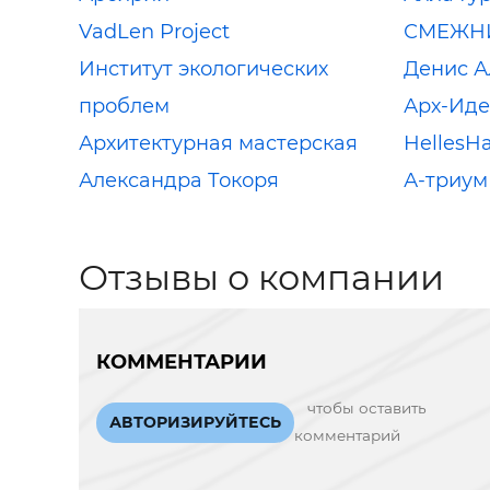
VadLen Project
СМЕЖН
Институт экологических
Денис А
проблем
Арх-Иде
Архитектурная мастерская
HellesH
Александра Токоря
А-триум
Отзывы о компании
КОММЕНТАРИИ
чтобы оставить
АВТОРИЗИРУЙТЕСЬ
комментарий