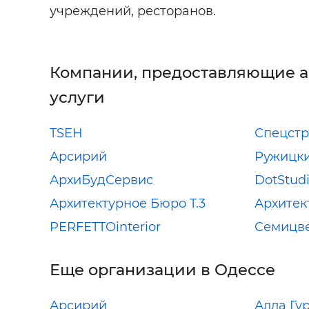
учреждений, ресторанов.
Компании, предоставляющие 
услуги
TSEH
Спецстр
Арсирий
Ружицк
АрхиБудСервис
DotStud
Архитектурное Бюро T.3
Архитек
PERFETTOinterior
Семицв
Еще организации в Одессе
Арсирий
Алла Гу