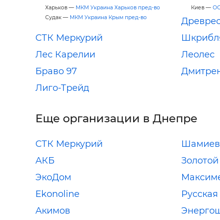
Харьков —
МКМ Украина Харьков пред-во
Киев —
ОО
Судак —
МКМ Украина Крым пред-во
Древре
СТК Меркурий
Шкрибл
Лес Карелии
Леолес
Браво 97
Дмитре
Лиго-Трейд
Еще организации в Днепре
СТК Меркурий
Шамиев 
АКБ
Золотой
ЭкоДом
Максим
Ekonoline
Русская
Акимов
Энерго