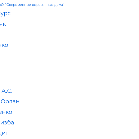
О `Современные деревянные дома`
сурс
як
нко
А.С.
 Орлан
енко
 изба
щит