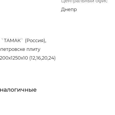
Центральный офис
ельная химия
Кирпич, цемент, бето
щебень и др.
Днепр
ельные, ремонтные
Работа в строительс
Резюме
`ТАМАК` (Россия),
опетровске плиту
х1250х10 (12,16,20,24)
аналогичные