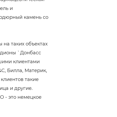
ель и
ордюрный камень со
 на таких объектах
тадионы `Донбасс
ашими клиентами
C, Билла, Материк,
 клиентов такие
ица и другие.
О - это немецкое