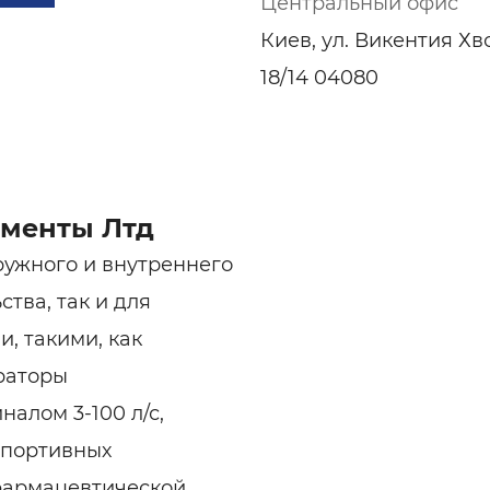
Центральный офис
ельная химия
Кирпич, цемент, бето
щебень и др.
Киев, ул. Викентия Хв
ельные, ремонтные
Работа в строительс
18/14 04080
Резюме
менты Лтд
ужного и внутреннего
ства, так и для
, такими, как
раторы
алом 3-100 л/с,
спортивных
фармацевтической