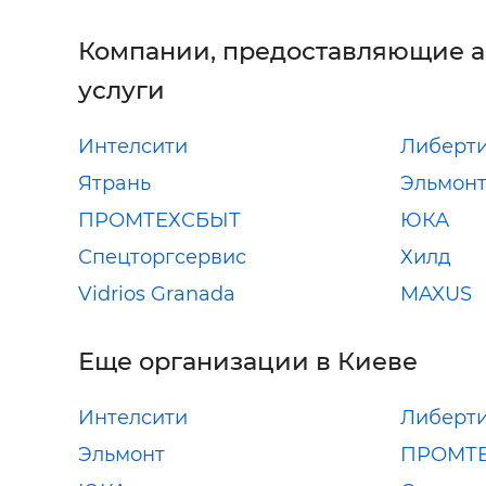
Компании, предоставляющие 
услуги
Интелсити
Либерт
Ятрань
Эльмон
ПРОМТЕХСБЫТ
ЮКА
Спецторгсервис
Хилд
Vidrios Granada
MAXUS
Еще организации в Киеве
Интелсити
Либерт
Эльмонт
ПРОМТ