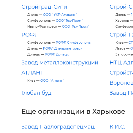
Стройград-Сити
Строй-С
Днепр —
ООО `УКР-Амарант`
Днепр —
1
Симферополь —
ООО`Тех-Пром`
Харьков 
Ивано-Франковск —
ООО`Тех-Пром`
Симферо
РОФЛ
Строй-Г
Симферополь —
РОФЛ Симферополь
Киев —
СТ
Днепр —
РОФЛ Днепропетровск
Львов —
О
Донецк —
РОФЛ Донецк
Запорожь
Завод металлоконструкций
НТЦ Адг
АТЛАНТ
Стройст
Киев —
ООО `Атлант`
Вороно
Глобал буд
Завод 
Еще организации в Харькове
Завод Павлоградспецмаш
К.И.С.