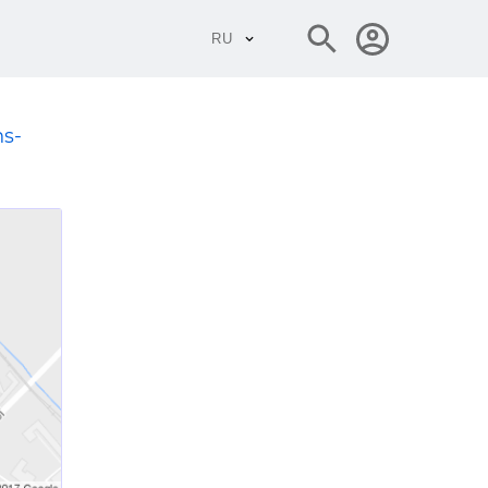
RU
ns-
алы
ы
 металла
 металла
металла
тве —
алы
алы
- кирпич,