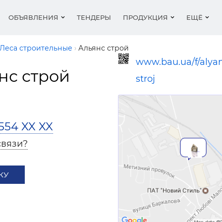
ОБЪЯВЛЕНИЯ
ТЕНДЕРЫ
ПРОДУКЦИЯ
ЕЩЁ
Леса строительные
Альянс строй
www.bau.ua/f/alya
нс строй
stroj
ельные материалы
ника
фитинги и запорная
и подкасты
Кровельные матери
Строительные работ
Водоснабжение и
Металл и изделия из
Выставки
ра
канализация
лы для стен - кирпич,
мент
ги компаний
Металл и изделия из
Оборудование
Новости
ки...
ика
е материалы, щебень,
Разное
Двери
ирование
ения
Недвижимость
Рейтинг
емент...
554 XX XX
 эмали, лаки
Металл, изделия из 
г сайтов
Организации
Статьи
ьные материалы
Окна
ние
Работа в строительс
связи?
золяционные
Вакансии
Пиломатериалы
алы
Ссылка для мобильных устройств
ионеры, вентиляция
Кровельные матери
КУ
 эмали, лаки
Отделочные матери
чные материалы
Двери, ворота
ельная химия
Материалы для стен 
 фасады
Пиломатериалы,
пеноблоки...
лесоматериалы