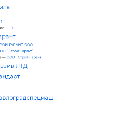
ила
—
1
поль —
1
арант
РОЙ-ГАРАНТ, ООО
ОО `Строй-Гарант`
е —
ООО `Строй-Гарант`
езив ЛТД
андарт
в
Павлоградспецмаш