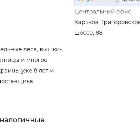
ельная химия
Кирпич, цемент, бето
щебень и др.
Центральный офис
ельные, ремонтные
Работа в строительс
Харьков, Григоровско
Резюме
шоссе, 88
ельные леса, вышки-
стницы и многое
раины уже 8 лет и
поставщика
аналогичные