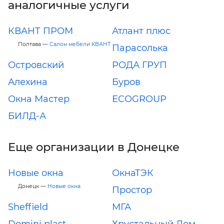
аналогичные услуги
КВАНТ ПРОМ
Атлант плюс
Полтава —
Салон мебели КВАНТ
Парасолька
Островский
РОДА ГРУП
Алехина
Буров
Окна Мастер
ECOGROUP
БИЛД-А
Еще организации в Донецке
Новые окна
ОкнаТЭК
Донецк —
Новые окна
Простор
Sheffield
МГА
Domini plast
Хрустальный Дом