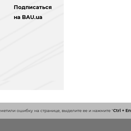
Подписаться
на BAU.ua
аметили ошибку на странице, выделите ее и нажмите
"
Ctrl + En