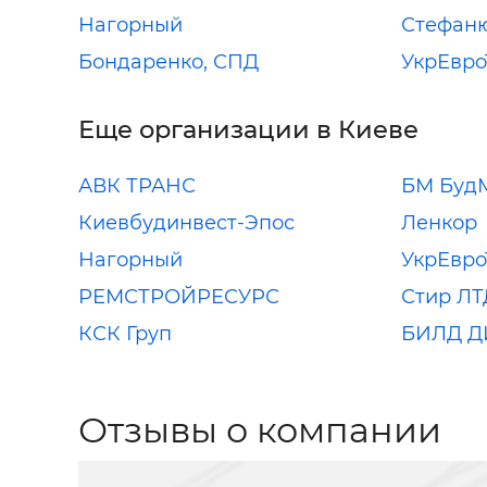
Нагорный
Стефаню
Бондаренко, СПД
УкрЕвро
Еще организации в Киеве
АВК ТРАНС
БМ Буд
Киевбудинвест-Эпос
Ленкор
Нагорный
УкрЕвро
РЕМСТРОЙРЕСУРС
Стир ЛТ
КСК Груп
БИЛД 
Отзывы о компании