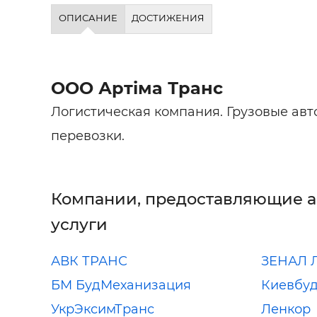
Строит
ОПИСАНИЕ
ДОСТИЖЕНИЯ
Строит
услуги
ООО Артіма Транс
Логистическая компания. Грузовые ав
перевозки.
Компании, предоставляющие 
услуги
АВК ТРАНС
ЗЕНАЛ 
БМ БудМеханизация
Киевбуд
УкрЭксимТранс
Ленкор