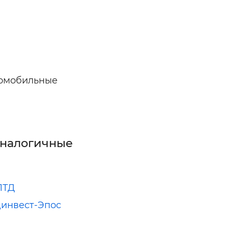
ельная химия
Кирпич, цемент, бето
щебень и др.
ельные, ремонтные
Работа в строительс
Резюме
томобильные
аналогичные
ЛТД
инвест-Эпос