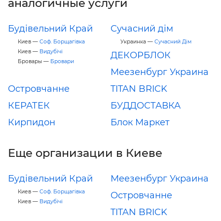
аналогичные услуги
Будівельний Край
Сучасний дім
Киев —
Соф. Борщагівка
Украинка —
Сучасний Дім
Киев —
Видубічі
ДЕКОРБЛОК
Бровары —
Бровари
Меезенбург Украина
Островчанне
TITAN BRICK
КЕРАТЕК
БУДДОСТАВКА
Кирпидон
Блок Маркет
Еще организации в Киеве
Будівельний Край
Меезенбург Украина
Киев —
Соф. Борщагівка
Островчанне
Киев —
Видубічі
TITAN BRICK