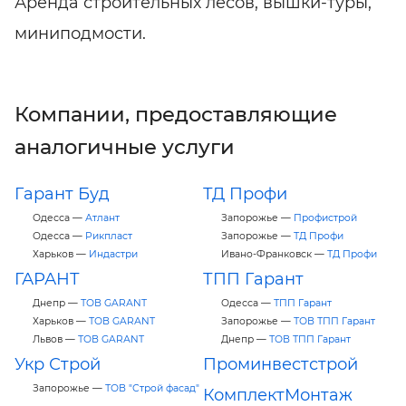
Аренда строительных лесов, вышки-туры,
миниподмости.
Компании, предоставляющие
аналогичные услуги
Гарант Буд
ТД Профи
Одесса —
Атлант
Запорожье —
Профистрой
Одесса —
Рикпласт
Запорожье —
ТД Профи
Харьков —
Индастри
Ивано-Франковск —
ТД Профи
ГАРАНТ
ТПП Гарант
Днепр —
ТОВ GARАNT
Одесса —
ТПП Гарант
Харьков —
ТОВ GARАNT
Запорожье —
ТОВ ТПП Гарант
Львов —
ТОВ GARАNT
Днепр —
ТОВ ТПП Гарант
Укр Строй
Проминвестстрой
Запорожье —
ТОВ "Строй фасад"
КомплектМонтаж