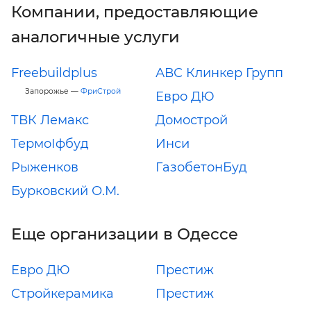
Компании, предоставляющие
аналогичные услуги
Freebuildplus
АВС Клинкер Групп
Запорожье —
ФриСтрой
Евро ДЮ
ТВК Лемакс
Домострой
ТермоІфбуд
Инси
Рыженков
ГазобетонБуд
Бурковский О.М.
Еще организации в Одессе
Евро ДЮ
Престиж
Стройкерамика
Престиж