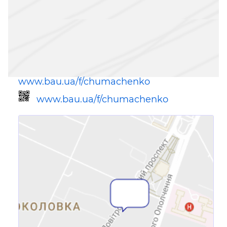
www.bau.ua/f/chumachenko
www.bau.ua/f/chumachenko
Ссылка для мобильных устройств