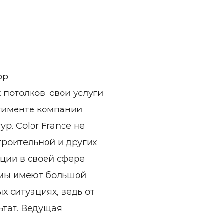
ельная химия
Кирпич, цемент, бето
щебень и др.
ельные, ремонтные
Работа в строительс
Резюме
ор
потолков, свои услуги
ртименте компании
р. Color France не
троительной и других
иции в своей сфере
рмы имеют большой
х ситуациях, ведь от
ьтат. Ведущая