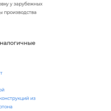
вку у зарубежных
ы производства
аналогичные
т
ой
конструкций из
ртона