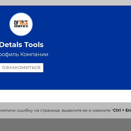
Detals Tools
рофиль Компании
ОЗНАКОМИТЬСЯ
аметили ошибку на странице, выделите ее и нажмите
"
Ctrl + En