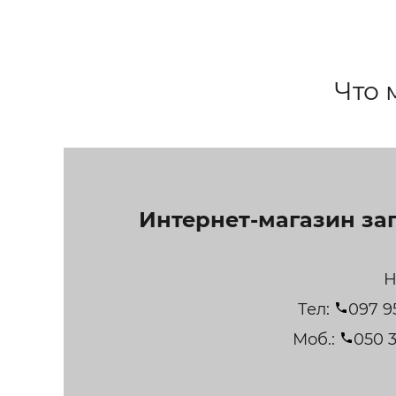
Строит
Строит
услуги
Что 
Интернет-магазин за
Н
Тел:
097 9
Моб.:
050 