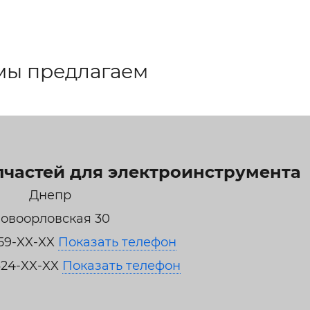
ельная химия
Кирпич, цемент, бето
щебень и др.
ельные, ремонтные
Работа в строительс
Резюме
мы предлагаем
пчастей для электроинструмента
Днепр
овоорловская 30
59-XX-XX
Показать телефон
324-XX-XX
Показать телефон