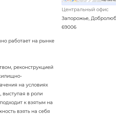
ельная химия
Кирпич, цемент, бето
щебень и др.
Центральный офис
ельные, ремонтные
Работа в строительс
Запорожье, Добролюб
Резюме
69006
но работает на рынке
твом, реконструкцией
жилищно-
ачения на условиях
 выступая в роли
подходит к взятым на
ность взять на себя