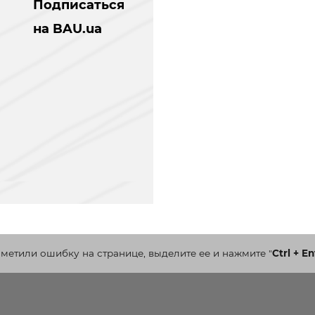
Подписаться
на BAU.ua
аметили ошибку на странице, выделите ее и нажмите
"
Ctrl + En