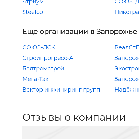
Атриум
СОЮЗ-
Steelco
Никотра
Еще организации в Запорожье
СОЮЗ-ДСК
РеалСт
Стройпрогресс-А
Запорож
Балтремстрой
Экостро
Мега-Тэк
Запоро
Вектор инжиниринг групп
Надёжн
Отзывы о компании