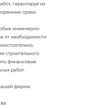
абот, гарантируя их
воренные сроки.
любые инженерно-
ка от необходимости
амостоятельно.
и строительного
тить финансовые
ных работ.
нашей фирмы:
тва