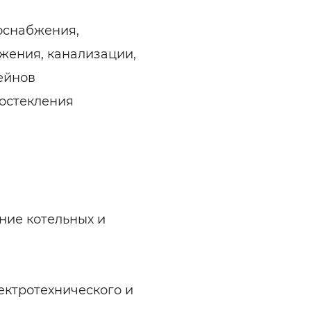
оснабжения,
жения, канализации,
ейнов
 остекления
ние котельных и
ектротехнического и