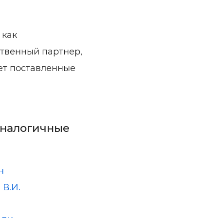
 как
твенный партнер,
ет поставленные
аналогичные
н
 В.И.