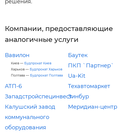
решения.
Компании, предоставляющие
аналогичные услуги
Вавилон
Баутек
Киев —
Будпрокат Киев
ПКП `Партнер`
Харьков —
Будпрокат Харьков
Ua-Kit
Полтава —
Будпрокат Полтава
АТП-6
Техавтомаркет
Западстройспецинвест
Зинбур
Калушский завод
Меридиан-центр
коммунального
оборудования