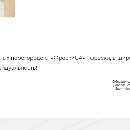
ельная химия
Кирпич, цемент, бето
щебень и др.
ельные, ремонтные
Работа в строительс
Резюме
ных перегородок... «ФрескиUA» - фрески, в ши
видуальность!
Обновлено:
Добавлено:
Идентифик