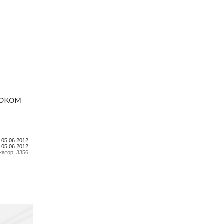
н,
тве —
роком
 05.06.2012
 05.06.2012
атор: 3356