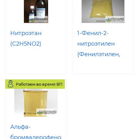
Нитроэтан
1-Фенил-2-
(C2H5NO2)
нитроэтилен
(Фенилэтилен,
Фенилнитроэтилен)
Работаем во время ВП
Альфа-
бромвалерофенон