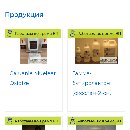
Продукция
Работаем во время ВП
Работаем во время ВП
Caluanie Muelear
Гамма-
Oxidize
бутиролактон
(оксолан-2-он,
ГБЛ, GBL)
Работаем во время ВП
Работаем во время ВП