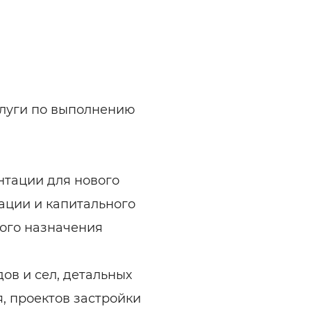
ельная химия
Кирпич, цемент, бето
щебень и др.
ельные, ремонтные
Работа в строительс
Резюме
услуги по выполнению
нтации для нового
рации и капитального
ого назначения
ов и сел, детальных
, проектов застройки