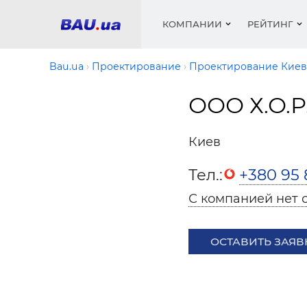
КОМПАНИИ
РЕЙТИНГ
Bau.ua
Проектирование
Проектирование Киев
ООО Х.О.Р.
Окна
Строит
Сантех
Трубы, 
Видео 
армату
Материа
Инстру
Катало
Киев
пенобло
Электр
Сыпучи
Проект
Объявл
песок, ц
Тел.:
+380 95 
Краски,
Мебель
Медиа
Рейтин
Кровел
Отопле
С компанией нет 
Теплои
матери
Кондиц
ОСТАВИТЬ ЗАЯВ
Краски,
Отдело
Строит
Окна и