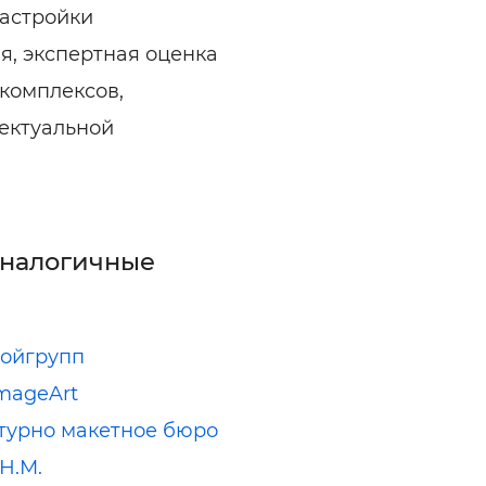
застройки
я, экспертная оценка
комплексов,
ектуальной
аналогичные
ойгрупп
mageArt
турно макетное бюро
Н.М.