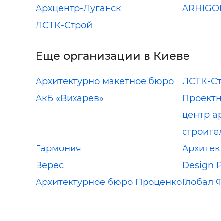
Архцентр-Луганск
ARHIGO
ЛСТК-Строй
Еще организации в Киеве
Архитектурно макетное бюро
ЛСТК-С
АкБ «Вихарев»
Проектн
центр а
строите
Гармония
Архитек
Верес
Design P
Архитектурное бюро Проценко
Глобал 