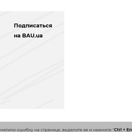
Подписаться
на BAU.ua
аметили ошибку на странице, выделите ее и нажмите
"
Ctrl + En