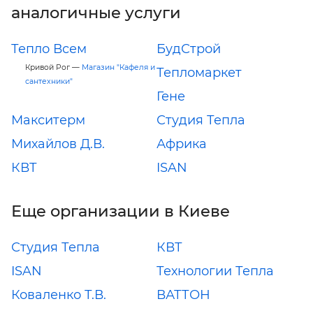
аналогичные услуги
Тепло Всем
БудСтрой
Кривой Рог —
Магазин "Кафеля и
Тепломаркет
сантехники"
Гене
Макситерм
Студия Тепла
Михайлов Д.В.
Африка
КВТ
ISAN
Еще организации в Киеве
Студия Тепла
КВТ
ISAN
Технологии Тепла
Коваленко Т.В.
ВАТТОН