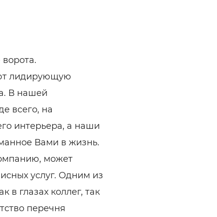
 ворота.
ют лидирующую
а. В нашей
е всего, на
го интерьера, а наши
манное Вами в жизнь.
омпанию, может
исных услуг. Одним из
 в глазах коллег, так
атство перечня