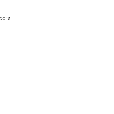
н,
тве —
рога,