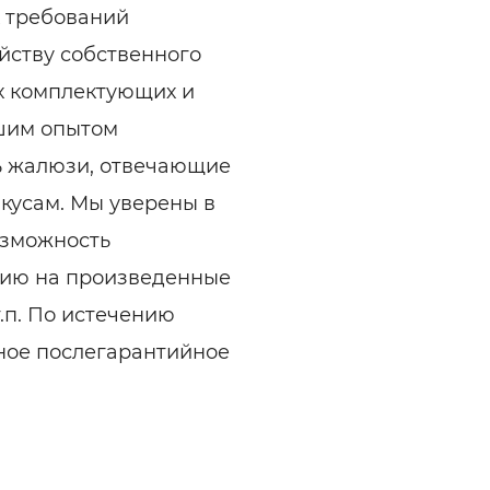
х требований
йству собственного
х комплектующих и
ьшим опытом
ь жалюзи, отвечающие
кусам. Мы уверены в
озможность
тию на произведенные
.п. По истечению
ное послегарантийное