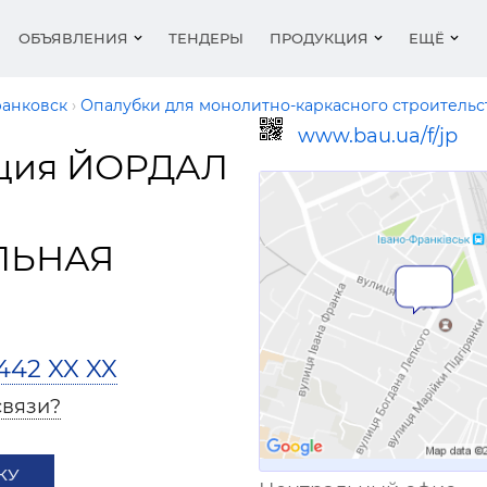
ОБЪЯВЛЕНИЯ
ТЕНДЕРЫ
ПРОДУКЦИЯ
ЕЩЁ
анковск
Опалубки для монолитно-каркасного строительс
www.bau.ua/f/jp
ция ЙОРДАЛ
ельные материалы
ника
фитинги и запорная
и подкасты
Кровельные матери
Строительные работ
Водоснабжение и
Металл и изделия из
Выставки
ра
канализация
лы для стен - кирпич,
мент
ги компаний
Металл и изделия из
Оборудование
Новости
ки...
ика
е материалы, щебень,
Разное
Двери
ЛЬНАЯ
ирование
ения
Недвижимость
Рейтинг
емент...
 эмали, лаки
Металл, изделия из 
г сайтов
Организации
Статьи
ьные материалы
Теплоизоляционные
ние
Работа в строительс
материалы
Ссылка для мобильных устройств
Вакансии
Пиломатериалы
442 XX XX
ионеры, вентиляция
Кровельные матери
 эмали, лаки
Отделочные матери
чные материалы
Двери, ворота
связи?
ельная химия
Материалы для стен 
 фасады
Пиломатериалы,
пеноблоки...
лесоматериалы
КУ