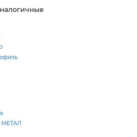
аналогичные
р
о
рофиль
d
ь
 МЕТАЛ