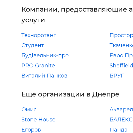
Компании, предоставляющие 
услуги
Техноротанг
Просто
Студент
Ткаченк
Будівельник-про
Евро П
PRO Granite
Sheffiel
Виталий Панков
БРУГ
Еще организации в Днепре
Омис
Акварел
Stone House
БАЛЕКС
Егоров
Панда