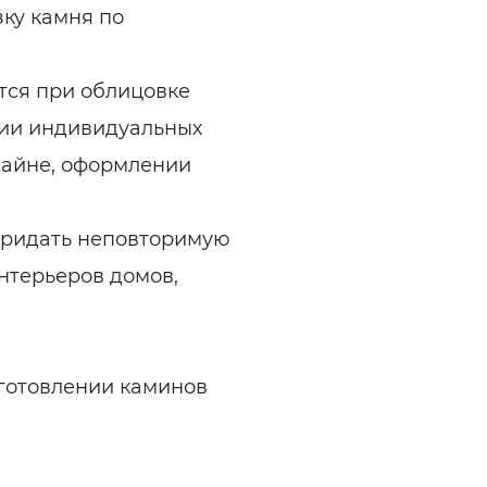
зку камня по
тся при облицовке
нии индивидуальных
зайне, оформлении
придать неповторимую
нтерьеров домов,
готовлении каминов