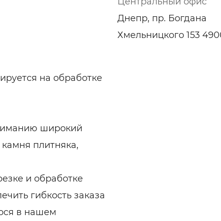
Центральный офис
ельная химия
Кирпич, цемент, бето
щебень и др.
Днепр, пр. Богдана
ельные, ремонтные
Работа в строительс
Хмельницкого 153 490
Резюме
ируется на обработке
ниманию широкий
 камня плитняка,
резке и обработке
ечить гибкость заказа
ося в нашем