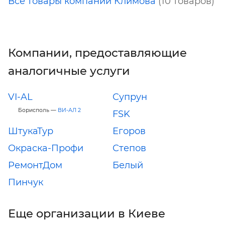
Все товары компании Климова
(10 товаров)
Компании, предоставляющие
аналогичные услуги
VI-AL
Супрун
Борисполь —
ВИ-АЛ 2
FSK
ШтукаТур
Егоров
Окраска-Профи
Степов
РемонтДом
Белый
Пинчук
Еще организации в Киеве