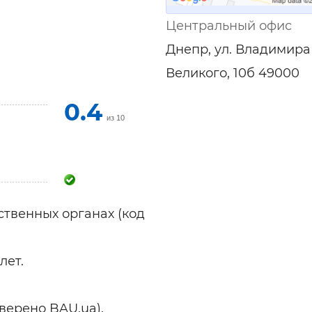
ельная химия
Кирпич, цемент, бето
щебень и др.
Центральный офис
ельные, ремонтные
Работа в строительс
Днепр, ул. Владимира
Резюме
Великого, 10б 49000
0.4
из 10
твенных органах (код
лет.
оверено BAU.ua).