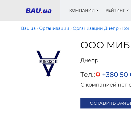
КОМПАНИИ
РЕЙТИНГ
Bau.ua
Организации
Организации Днепр
Кон
ООО МИБ
Окна
Строит
Сантех
Трубы, 
Видео 
армату
Материа
Инстру
Катало
Днепр
пенобло
Электр
Сыпучи
Проект
Объявл
песок, ц
Тел.:
+380 50 
Краски,
Мебель
Медиа
Рейтин
Кровел
Отопле
С компанией нет 
Теплои
матери
Кондиц
ОСТАВИТЬ ЗАЯВ
Краски,
Отдело
Строит
Окна и