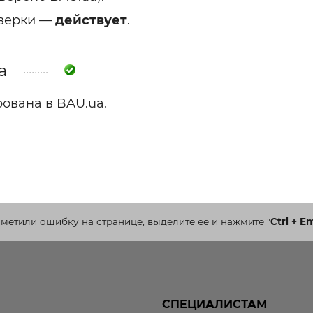
оверки —
действует
.
a
вана в BAU.ua.
аметили ошибку на странице, выделите ее и нажмите
"
Ctrl + En
СПЕЦИАЛИСТАМ