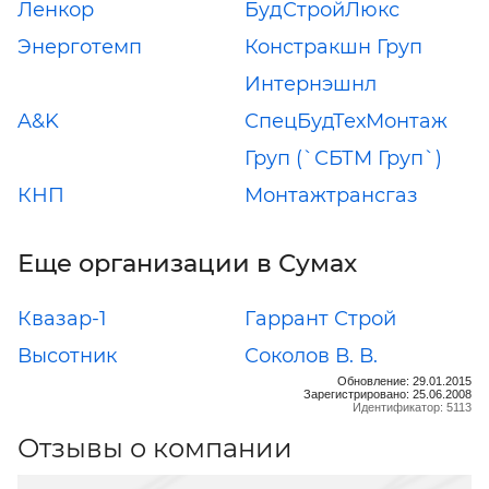
Ленкор
БудСтройЛюкс
Энерготемп
Констракшн Груп
Интернэшнл
A&K
СпецБудТехМонтаж
Груп (`СБТМ Груп`)
КНП
Монтажтрансгаз
Еще организации в Сумах
Квазар-1
Гаррант Строй
Высотник
Соколов В. В.
Обновление: 29.01.2015
Зарегистрировано: 25.06.2008
Идентификатор: 5113
Отзывы о компании