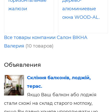
Горизонтальные
Дерево-
жалюзи
алюминиевые
окна WOOD-AL.
Все товары компании Салон ВIКНА
Валерия
(10 товаров)
Объявления
Скління балконів, лоджій,
терас.
Якщо Ваш балкон або лоджія
стали схожі на склад старого мотлоху,
якщо Ви давно хочете упорядкувати цю