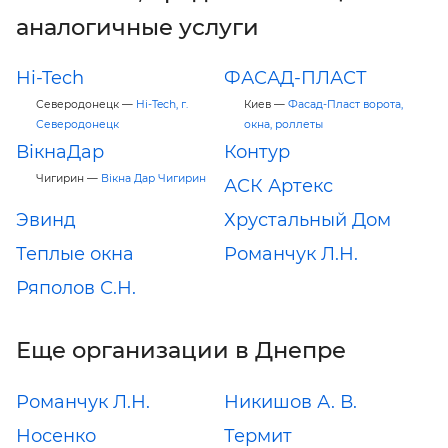
аналогичные услуги
Hi-Tech
ФАСАД-ПЛАСТ
Северодонецк —
Hi-Tech, г.
Киев —
Фасад-Пласт ворота,
Северодонецк
окна, роллеты
ВікнаДар
Контур
Чигирин —
Вікна Дар Чигирин
АСК Артекс
Эвинд
Хрустальный Дом
Теплые окна
Романчук Л.Н.
Ряполов С.Н.
Еще организации в Днепре
Романчук Л.Н.
Никишов А. В.
Носенко
Термит