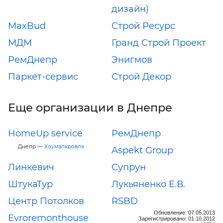
дизайн)
MaxBud
Строй Ресурс
МДМ
Гранд Строй Проект
РемДнепр
Энигмов
Паркет-сервис
Строй Декор
Еще организации в Днепре
HomeUp service
РемДнепр
Днепр —
Хоумапкровля
Aspekt Group
Линкевич
Супрун
ШтукаТур
Лукьяненко Е.В.
Центр Потолков
RSBD
Обновление: 07.05.2013
Еvroremonthouse
Зарегистрировано: 01.10.2012