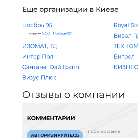
Еще организации в Киеве
Ноябрь 95
Royal St
Киев —
ООО `Ноябрь-95”
Вивал Г
ИЗОМАТ, ТД
TEXHO
Интер Пол
Бигрол
Сантана Юэй Групп
БИЗНЕС
Визус Плюс
Отзывы о компании
КОММЕНТАРИИ
чтобы оставить
АВТОРИЗИРУЙТЕСЬ