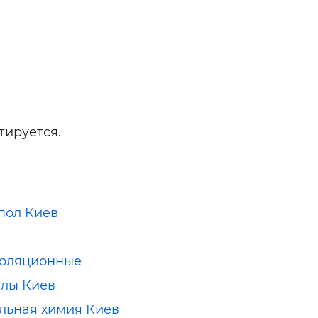
тируется.
пол Киев
золяционные
лы Киев
льная химия Киев