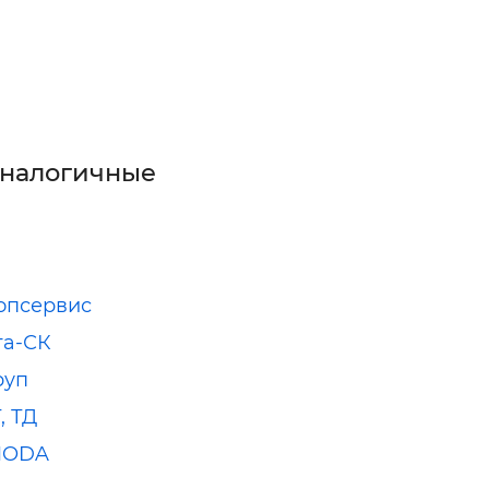
аналогичные
опсервис
та-СК
руп
, ТД
MODA