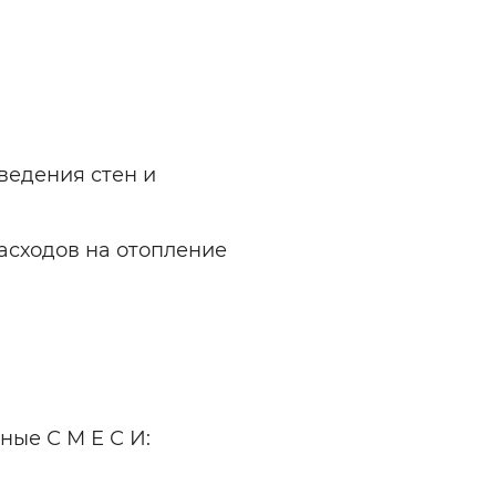
ельная химия
Кирпич, цемент, бето
щебень и др.
ельные, ремонтные
Работа в строительс
Резюме
зведения стен и
асходов на отопление
ные С М Е С И: