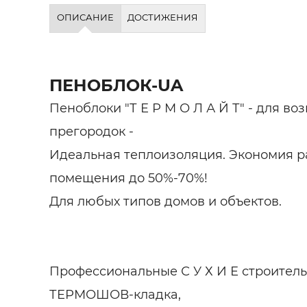
Строит
ОПИСАНИЕ
ДОСТИЖЕНИЯ
Строит
услуги
ПЕНОБЛОК-UA
Пеноблоки "Т Е Р М О Л А Й Т" - для во
прегородок -
Идеальная теплоизоляция. Экономия р
помещения до 50%-70%!
Для любых типов домов и объектов.
Профессиональные С У Х И Е строитель
ТЕРМОШОВ-кладка,