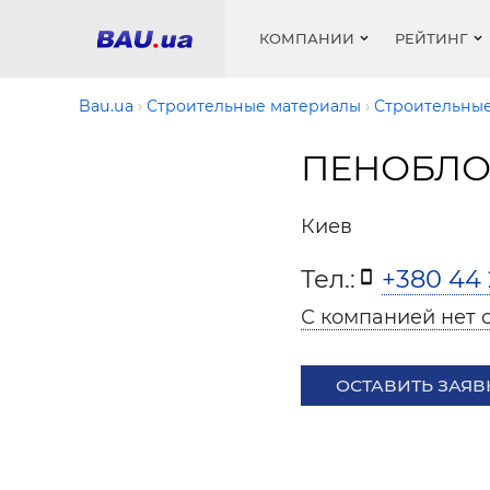
КОМПАНИИ
РЕЙТИНГ
Bau.ua
Строительные материалы
Строительные
ПЕНОБЛО
Окна
Строит
Сантех
Трубы, 
Видео 
армату
Материа
Инстру
Катало
Киев
пенобло
Электр
Сыпучи
Проект
Объявл
песок, ц
Тел.:
+380 44 
Краски,
Мебель
Медиа
Рейтин
Кровел
Отопле
С компанией нет 
Окна
Кондиц
ОСТАВИТЬ ЗАЯВ
Краски,
Отдело
Строит
Окна и