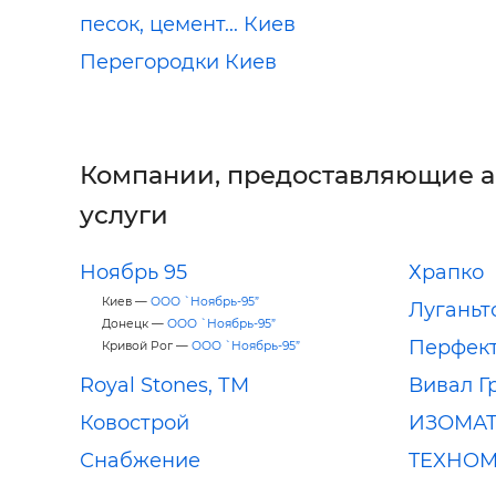
песок, цемент... Киев
Перегородки Киев
Компании, предоставляющие 
услуги
Ноябрь 95
Храпко
Киев —
ООО `Ноябрь-95”
Луганьт
Донецк —
ООО `Ноябрь-95”
Перфек
Кривой Рог —
ООО `Ноябрь-95”
Royal Stones, ТМ
Вивал Г
Ковострой
ИЗОМАТ
Снабжение
TEXHO